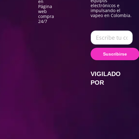
equipos
en
electrónicos e
Página
impulsando el
web
vapeo en Colombia.
compra
24/7
Suscribirse
VIGILADO
POR