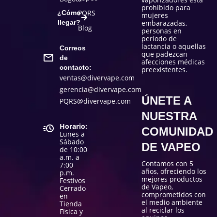
prohibido para
PQRS
¿Cómo
mujeres
llegar?
embarazadas,
Blog
personas en
período de
lactancia o aquellas
Correos
que padezcan
de
afecciones médicas
contacto:
preexistentes.
ventas@divervape.com
gerencia@divervape.com
ÚNETE A
PQRS@divervape.com
NUESTRA
Horario:
COMUNIDAD
Lunes a
Sábado
DE VAPEO
de 10:00
a.m. a
Contamos con 5
7:00
años, ofreciendo los
p.m.
mejores productos
Festivos
de Vapeo,
Cerrado
comprometidos con
en
el medio ambiente
Tienda
al reciclar los
Física y