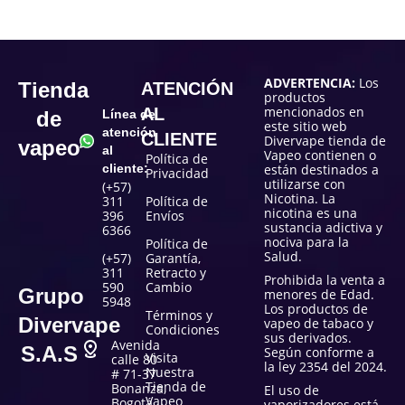
ADVERTENCIA:
Los
Tienda
ATENCIÓN
productos
mencionados en
AL
de
Línea de
este sitio web
atención
CLIENTE
Divervape tienda de
vapeo
al
Vapeo contienen o
Política de
cliente:
están destinados a
Privacidad
utilizarse con
(+57)
Nicotina. La
311
Política de
nicotina es una
396
Envíos
sustancia adictiva y
6366
nociva para la
Política de
Salud.
(+57)
Garantía,
311
Retracto y
Prohibida la venta a
590
Cambio
Grupo
menores de Edad.
5948
Los productos de
Términos y
Divervape
vapeo de tabaco y
Condiciones
sus derivados.
Avenida
S.A.S
Según conforme a
Visita
calle 80
la ley 2354 del 2024.
Nuestra
# 71-37
Tienda de
Bonanza,
El uso de
Vapeo
Bogotá
vaporizadores está