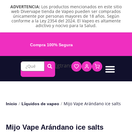
ADVERTENCIA:
Los productos mencionados en este sitio
web Divervape tienda de Vapeo pueden ser comprados
únicamente por personas mayores de 18 años. Según
conforme a la Ley 2354 del 2024. El Vapeo es altamente
adictivo y nocivo para la Salud.
Compra 100% Segura
[gtranslate]
Líquidos base libre
Líquidos sales de nicotina
Vape recargable
Repuestos y accesorios
Vape desechable
Vape herbal y destilado
Chicles y pouches de nicotina
/
/
Mijo Vape Arándano ice salts
Inicio
Líquidos de vapeo
Mijo Vape Arándano ice salts