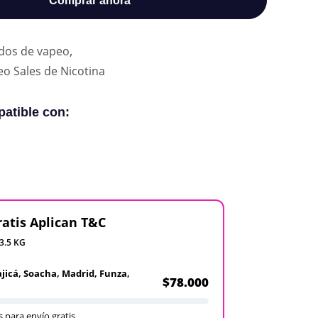
Comprar ahora
,
idos de vapeo
eo Sales de Nicotina
atible con:
ratis Aplican T&C
 3.5 KG
ajicá, Soacha, Madrid, Funza,
$78.000
 para envío gratis