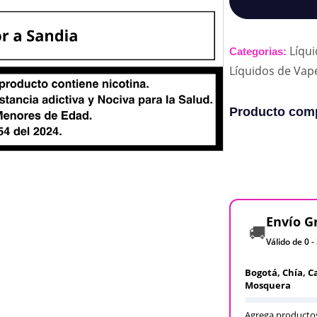
Líqu
Categorias:
Líquidos de Vap
Producto comp
Envío G
🚚
Válido de 0 -
Bogotá, Chía, C
Mosquera
Agrega productos