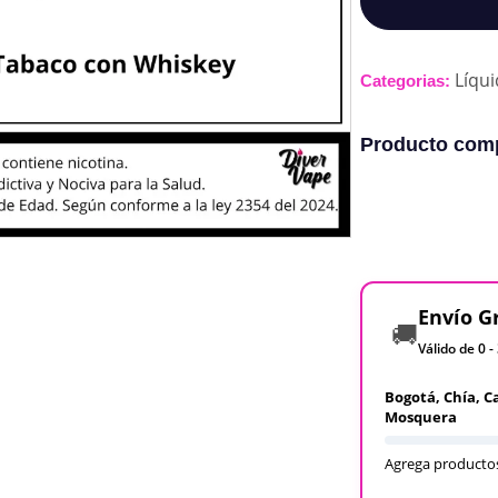
Líqu
Categorias:
Producto comp
Envío G
🚚
Válido de 0 -
Bogotá, Chía, C
Mosquera
Agrega productos