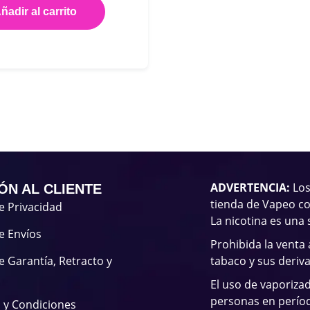
ñadir al carrito
ADVERTENCIA:
Los
ÓN AL CLIENTE
tienda de Vapeo co
de Privacidad
La nicotina es una 
de Envíos
Prohibida la venta
de Garantía, Retracto y
tabaco y sus deriv
El uso de vaporiza
personas en períod
 y Condiciones