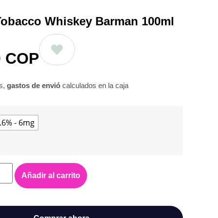
Tobacco Whiskey Barman 100ml
0
COP
os,
gastos de envió
calculados en la caja
.6% - 6mg
Añadir al carrito