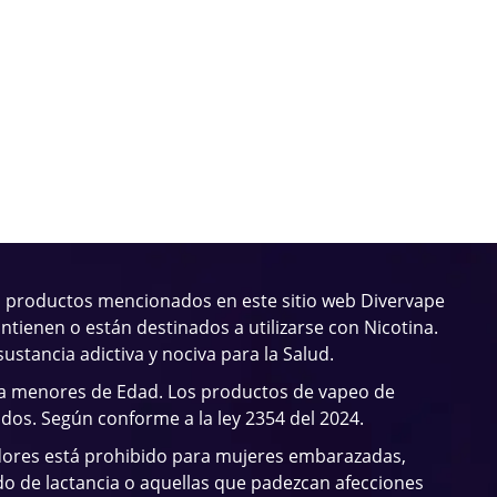
 productos mencionados en este sitio web Divervape
ntienen o están destinados a utilizarse con Nicotina.
sustancia adictiva y nociva para la Salud.
 a menores de Edad. Los productos de vapeo de
ados. Según conforme a la ley 2354 del 2024.
dores está prohibido para mujeres embarazadas,
o de lactancia o aquellas que padezcan afecciones