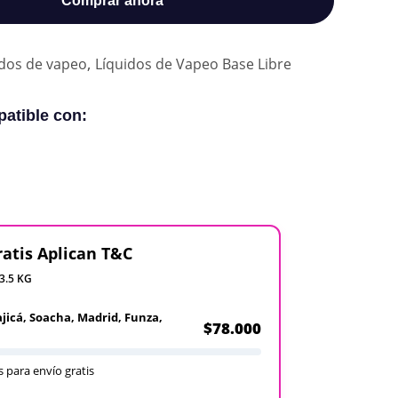
Comprar ahora
,
idos de vapeo
Líquidos de Vapeo Base Libre
atible con:
ratis Aplican T&C
 3.5 KG
ajicá, Soacha, Madrid, Funza,
$78.000
 para envío gratis