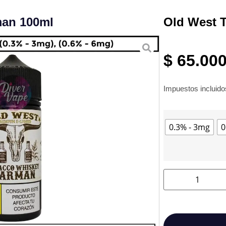
man 100ml
Old West 
$
65.00
Impuestos incluid
0.3% - 3mg
0